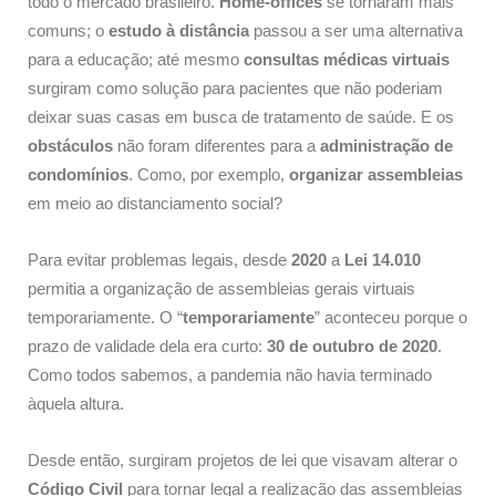
todo o mercado brasileiro.
Home-offices
se tornaram mais
comuns; o
estudo à distância
passou a ser uma alternativa
para a educação; até mesmo
consultas médicas virtuais
surgiram como solução para pacientes que não poderiam
deixar suas casas em busca de tratamento de saúde. E os
obstáculos
não foram diferentes para a
administração de
condomínios
. Como, por exemplo,
organizar assembleias
em meio ao distanciamento social?
Para evitar problemas legais, desde
2020
a
Lei 14.010
permitia a organização de assembleias gerais virtuais
temporariamente. O “
temporariamente
” aconteceu porque o
prazo de validade dela era curto:
30 de outubro de 2020
.
Como todos sabemos, a pandemia não havia terminado
àquela altura.
Desde então, surgiram projetos de lei que visavam alterar o
Código Civil
para tornar legal a realização das assembleias