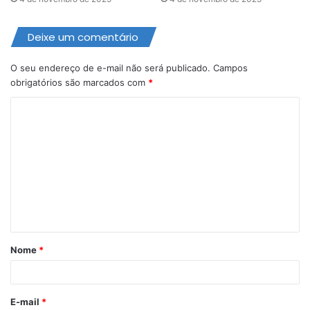
Deixe um comentário
O seu endereço de e-mail não será publicado.
Campos
obrigatórios são marcados com
*
C
o
m
e
n
t
á
Nome
*
r
i
o
E-mail
*