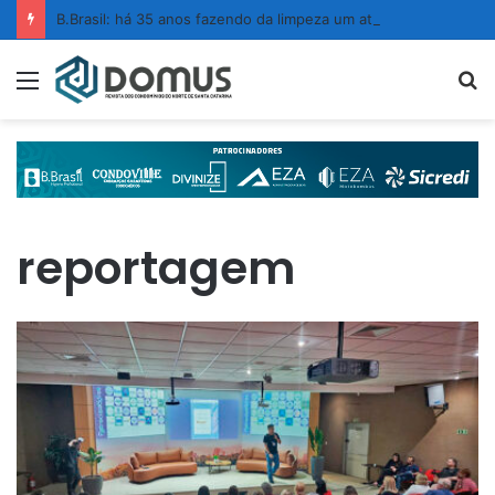
B.Brasil: há 35 anos fazendo da limpeza um ato de confiança
Menu
P
p
reportagem