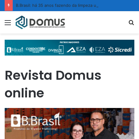
B.Brasil: há 35 anos fazendo da limpeza um ato de confiança
Menu
P
p
Revista Domus
online