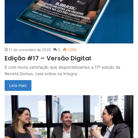
11 de novembro de 2025
0
1.565
Edição #17 – Versão Digital
É com muita satisfação que disponibilizamos a 17ª edição da
Revista Domus. Leia online na íntegra.
Leia mais