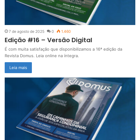
7 de agosto de 2025
0
1.460
Edição #16 – Versão Digital
É com muita satisfação que disponibilizamos a 16ª edição da
Revista Domus. Leia online na íntegra.
Leia mais