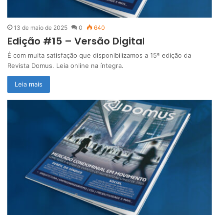
13 de maio de 2025
0
640
Edição #15 – Versão Digital
É com muita satisfação que disponibilizamos a 15ª edição da
Revista Domus. Leia online na íntegra.
Leia mais