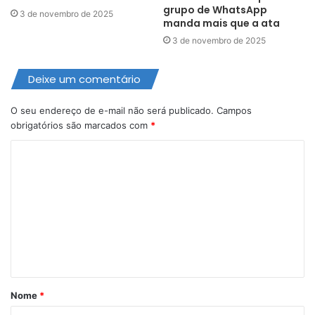
grupo de WhatsApp
3 de novembro de 2025
manda mais que a ata
3 de novembro de 2025
Deixe um comentário
O seu endereço de e-mail não será publicado.
Campos
obrigatórios são marcados com
*
C
o
m
e
n
t
á
Nome
*
r