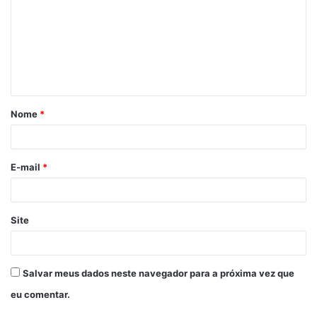
m
e
n
t
á
Nome
*
r
i
o
E-mail
*
*
Site
Salvar meus dados neste navegador para a próxima vez que
eu comentar.