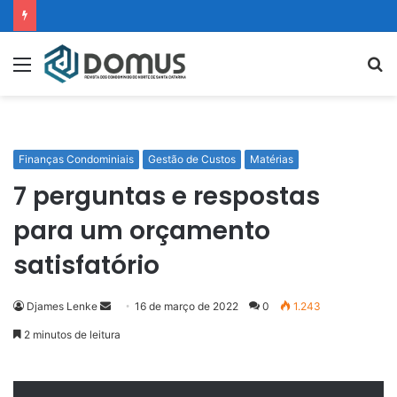
Menu
P
p
Finanças Condominiais
Gestão de Custos
Matérias
7 perguntas e respostas
para um orçamento
satisfatório
Djames Lenke
M
16 de março de 2022
0
1.243
a
2 minutos de leitura
n
d
e