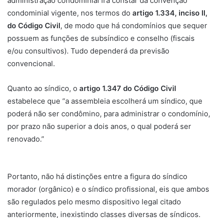
administração condominial irá constar da convenção
u
condominial vigente, nos termos do
artigo 1.334, inciso II,
m
do Código Civil
, de modo que há condomínios que sequer
e
possuem as funções de subsíndico e conselho (fiscais
-
e/ou consultivos). Tudo dependerá da previsão
m
convencional.
a
i
Quanto ao síndico, o
artigo 1.347 do Código Civil
l
estabelece que “a assembleia escolherá um síndico, que
poderá não ser condômino, para administrar o condomínio,
por prazo não superior a dois anos, o qual poderá ser
renovado.”
Portanto, não há distinções entre a figura do síndico
morador (orgânico) e o síndico profissional, eis que ambos
são regulados pelo mesmo dispositivo legal citado
anteriormente, inexistindo classes diversas de síndicos.