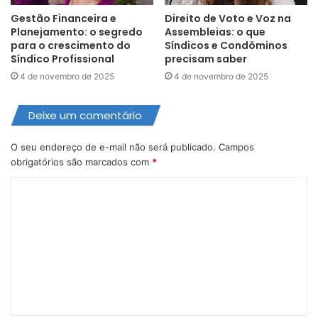
Gestão Financeira e
Direito de Voto e Voz na
Planejamento: o segredo
Assembleias: o que
para o crescimento do
Síndicos e Condôminos
Síndico Profissional
precisam saber
4 de novembro de 2025
4 de novembro de 2025
Deixe um comentário
O seu endereço de e-mail não será publicado.
Campos
obrigatórios são marcados com
*
C
o
m
e
n
t
á