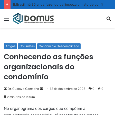
B.Brasil: há 35 anos fazendo da limpeza um ato de confiança
Menu
P
p
Artigos
Colunistas
Condomínio Descomplicado
Conhecendo as funções
organizacionais do
condomínio
Dr. Gustavo Camacho
M
12 de dezembro de 2023
0
91
a
2 minutos de leitura
n
d
No organograma dos cargos que compõem a
e