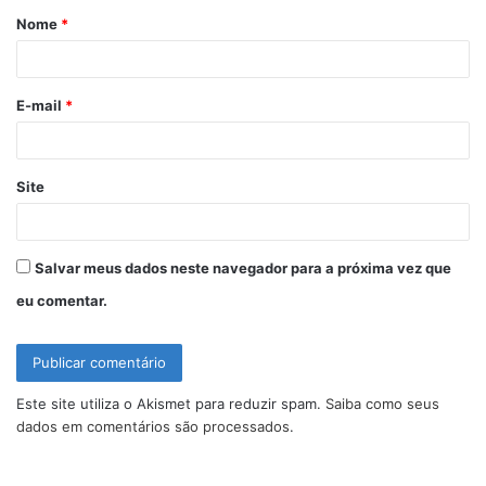
Nome
*
r
i
o
E-mail
*
*
Site
Salvar meus dados neste navegador para a próxima vez que
eu comentar.
Este site utiliza o Akismet para reduzir spam.
Saiba como seus
dados em comentários são processados
.