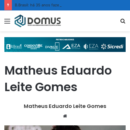
B.Brasil: há 35 anos fazendo da limpeza um ato de confiança
Menu
P
p
Matheus Eduardo
Leite Gomes
Matheus Eduardo Leite Gomes
W
e
b