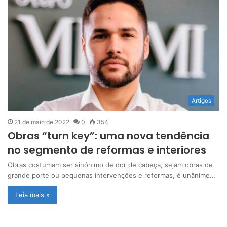
s
i
t
e
Artigos
21 de maio de 2022
0
354
Obras “turn key”: uma nova tendência
no segmento de reformas e interiores
Obras costumam ser sinônimo de dor de cabeça, sejam obras de
grande porte ou pequenas intervenções e reformas, é unânime…
Leia mais »