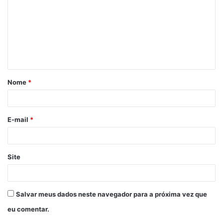
m
e
n
t
á
Nome
*
r
i
o
E-mail
*
*
Site
Salvar meus dados neste navegador para a próxima vez que
eu comentar.