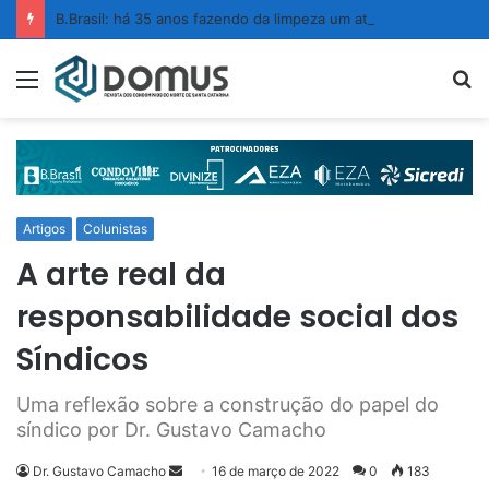
B.Brasil: há 35 anos fazendo da limpeza um ato de confiança
Menu
P
p
Artigos
Colunistas
A arte real da
responsabilidade social dos
Síndicos
Uma reflexão sobre a construção do papel do
síndico por Dr. Gustavo Camacho
Dr. Gustavo Camacho
M
16 de março de 2022
0
183