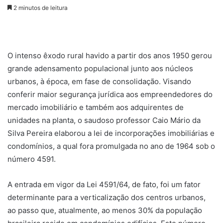
a
2 minutos de leitura
n
d
e
u
O intenso êxodo rural havido a partir dos anos 1950 gerou
m
grande adensamento populacional junto aos núcleos
e
urbanos, à época, em fase de consolidação. Visando
-
conferir maior segurança jurídica aos empreendedores do
m
mercado imobiliário e também aos adquirentes de
a
unidades na planta, o saudoso professor Caio Mário da
i
Silva Pereira elaborou a lei de incorporações imobiliárias e
l
condomínios, a qual fora promulgada no ano de 1964 sob o
número 4591.
A entrada em vigor da Lei 4591/64, de fato, foi um fator
determinante para a verticalização dos centros urbanos,
ao passo que, atualmente, ao menos 30% da população