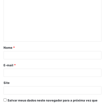
o
m
e
n
t
á
Nome
*
r
i
o
E-mail
*
*
Site
Salvar meus dados neste navegador para a próxima vez que