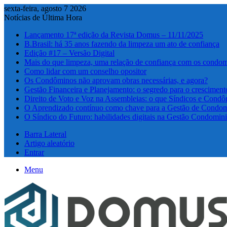
sexta-feira, agosto 7 2026
Notícias de Última Hora
Lançamento 17ª edição da Revista Domus – 11/11/2025
B.Brasil: há 35 anos fazendo da limpeza um ato de confiança
Edição #17 – Versão Digital
Mais do que limpeza, uma relação de confiança com os condom
Como lidar com um conselho opositor
Os Condôminos não aprovam obras necessárias, e agora?
Gestão Financeira e Planejamento: o segredo para o cresciment
Direito de Voto e Voz na Assembleias: o que Síndicos e Condô
O Aprendizado contínuo como chave para a Gestão de Condom
O Síndico do Futuro: habilidades digitais na Gestão Condomini
Barra Lateral
Artigo aleatório
Entrar
Menu