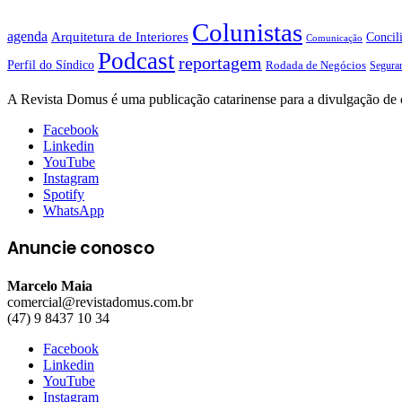
Colunistas
agenda
Arquitetura de Interiores
Concil
Comunicação
Podcast
reportagem
Perfil do Síndico
Rodada de Negócios
Segura
A Revista Domus é uma publicação catarinense para a divulgação de 
Facebook
Linkedin
YouTube
Instagram
Spotify
WhatsApp
Anuncie conosco
Marcelo Maia
comercial@revistadomus.com.br
(47) 9 8437 10 34
Facebook
Linkedin
YouTube
Instagram