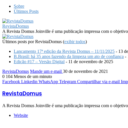
Sobre
Últimos Posts
RevistaDomus
A Revista Domus Joinville é uma publicação impressa com o objetivo 
Últimos posts por RevistaDomus
(
exibir todos
)
Lançamento 17ª edição da Revista Domus – 11/11/2025
- 13 d
B.Brasil: há 35 anos fazendo da limpeza um ato de confiança
- 
Edição #17 – Versão Digital
- 11 de novembro de 2025
RevistaDomus
Mande um e-mail
30 de novembro de 2021
0
104
Menos de um minuto
Facebook
Linkedin
WhatsApp
Telegram
Compartilhar via e-mail
Imp
RevistaDomus
A Revista Domus Joinville é uma publicação impressa com o objetivo 
Website
Artigos relacionados