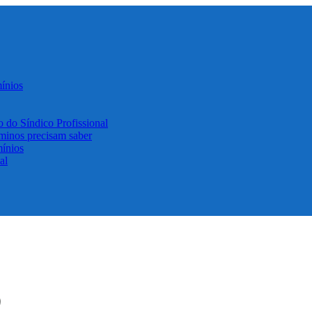
ínios
o do Síndico Profissional
minos precisam saber
ínios
al