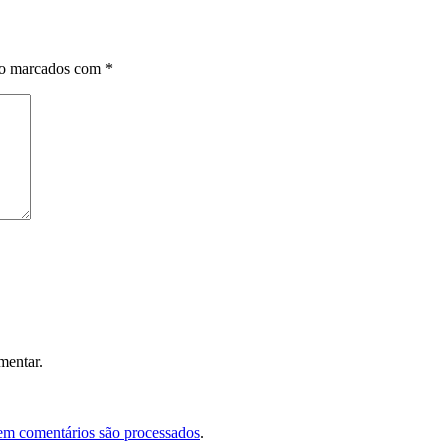
ão marcados com
*
mentar.
em comentários são processados
.