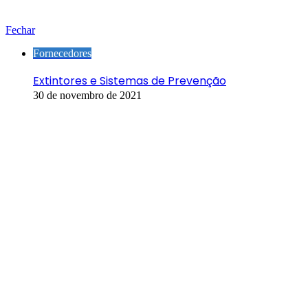
Verifique também
Fechar
Fornecedores
Extintores e Sistemas de Prevenção
30 de novembro de 2021
Ouça o Domus Cast
Siga-nos no Instagram