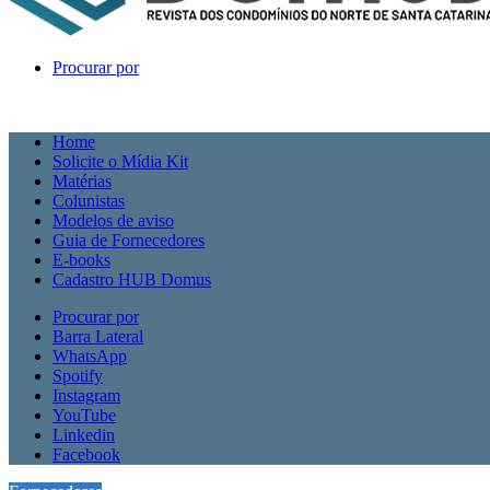
Procurar por
Home
Solicite o Mídia Kit
Matérias
Colunistas
Modelos de aviso
Guia de Fornecedores
E-books
Cadastro HUB Domus
Procurar por
Barra Lateral
WhatsApp
Spotify
Instagram
YouTube
Linkedin
Facebook