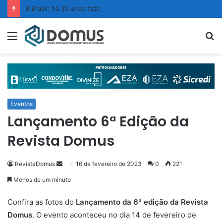
B.Brasil: há 35 anos fazendo da limpeza um ato de confiança
Menu
P
p
Eventos
Lançamento 6ª Edição da
Revista Domus
RevistaDomus
M
16 de fevereiro de 2023
0
221
a
Menos de um minuto
n
d
Confira as fotos do
Lançamento da 6ª edição da Revista
e
Domus
. O evento aconteceu no dia 14 de fevereiro de