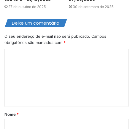
27 de outubro de 2025
30 de setembro de 2025
Deixe um comentário
O seu endereço de e-mail não será publicado.
Campos
obrigatórios são marcados com
*
C
o
m
e
n
t
á
Nome
*
r
i