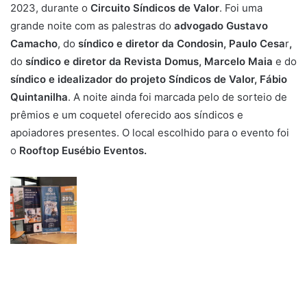
u
2023, durante o
Circuito Síndicos de Valor
. Foi uma
m
grande noite com as palestras do
advogado Gustavo
e
Camacho
, do
síndico e diretor da Condosin, Paulo Cesa
r
,
-
do
síndico e diretor da Revista Domus, Marcelo Maia
e do
m
síndico
e idealizador do projeto Síndicos de Valor, Fábio
a
Quintanilha
. A noite ainda foi marcada pelo de sorteio de
i
prêmios e um coquetel oferecido aos síndicos e
l
apoiadores presentes. O local escolhido para o evento foi
o
Rooftop Eusébio Eventos.