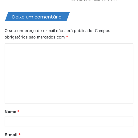
Deixe um comentário
O seu endereço de e-mail não será publicado.
Campos
obrigatórios são marcados com
*
C
o
m
e
n
t
á
Nome
*
r
i
o
E-mail
*