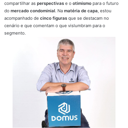
u
compartilhar as
perspectivas
e o
otimismo
para o futuro
m
do
mercado condominial
. Na
matéria de capa
, estou
e
acompanhado de
cinco figuras
que se destacam no
-
cenário e que comentam o que vislumbram para o
m
segmento.
a
i
l