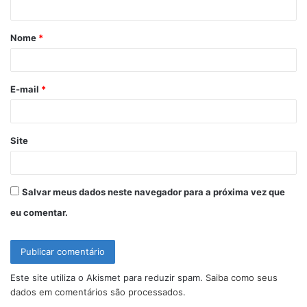
á
Nome
*
r
i
o
E-mail
*
*
Site
Salvar meus dados neste navegador para a próxima vez que
eu comentar.
Este site utiliza o Akismet para reduzir spam.
Saiba como seus
dados em comentários são processados
.