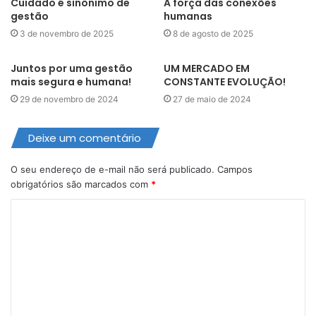
Cuidado é sinônimo de
A força das conexões
gestão
humanas
3 de novembro de 2025
8 de agosto de 2025
Juntos por uma gestão
UM MERCADO EM
mais segura e humana!
CONSTANTE EVOLUÇÃO!
29 de novembro de 2024
27 de maio de 2024
Deixe um comentário
O seu endereço de e-mail não será publicado.
Campos
obrigatórios são marcados com
*
C
o
m
e
n
t