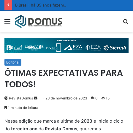
B.Brasil: há 35 anos fazendo da limpeza um ato de confiança
Menu
P
p
Editorial
ÓTIMAS EXPECTATIVAS PARA
TODOS!
RevistaDomus
M
23 de novembro de 2023
0
15
a
1 minuto de leitura
n
d
Nessa edição que marca a última de
2023
e inicia o ciclo
e
do
terceiro ano
da
Revista Domus
, queremos