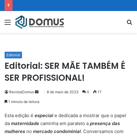
Menu
P
p
Editorial
Editorial: SER MÃE TAMBÉM É
SER PROFISSIONAL!
RevistaDomus
M
8 de maio de 2023
0
17
a
1 minuto de leitura
n
d
Esta edição é
especial
e dedicada a mostrar que o papel
e
da
maternidade
caminha em paralelo a
presença das
u
mulheres
no
mercado condominial
. Conversamos com
m