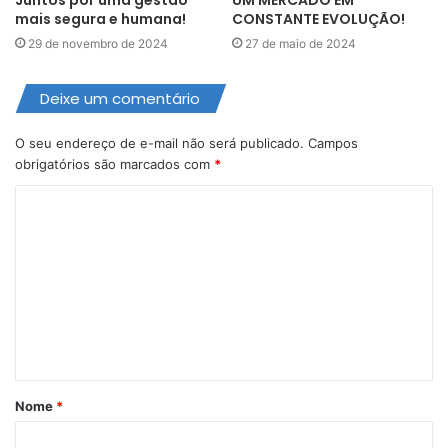
mais segura e humana!
CONSTANTE EVOLUÇÃO!
29 de novembro de 2024
27 de maio de 2024
Deixe um comentário
O seu endereço de e-mail não será publicado.
Campos
obrigatórios são marcados com
*
C
o
m
e
n
t
á
Nome
*
r
i