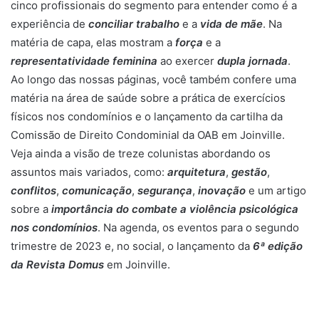
cinco profissionais do segmento para entender como é a
e
experiência de
conciliar trabalho
e a
vida de mãe
. Na
-
matéria de capa, elas mostram a
força
e a
m
representatividade feminina
ao exercer
dupla jornada
.
a
Ao longo das nossas páginas, você também confere uma
i
matéria na área de saúde sobre a prática de exercícios
l
físicos nos condomínios e o lançamento da cartilha da
Comissão de Direito Condominial da OAB em Joinville.
Veja ainda a visão de treze colunistas abordando os
assuntos mais variados, como:
arquitetura
,
gestão
,
conflitos
,
comunicação
,
segurança
,
inovação
e um artigo
sobre a
importância do combate a violência psicológica
nos condomínios
. Na agenda, os eventos para o segundo
trimestre de 2023 e, no social, o lançamento da
6ª edição
da Revista Domus
em Joinville.