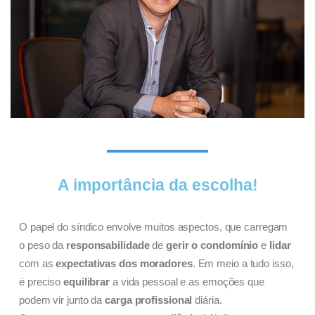
A importância da escolha!
O papel do síndico envolve muitos aspectos, que carregam
o peso da
responsabilidade
de
gerir o condomínio
e
lidar
com as
expectativas dos moradores
. Em meio a tudo isso,
é preciso
equilibrar
a vida pessoal e as emoções que
podem vir junto da
carga profissional
diária.