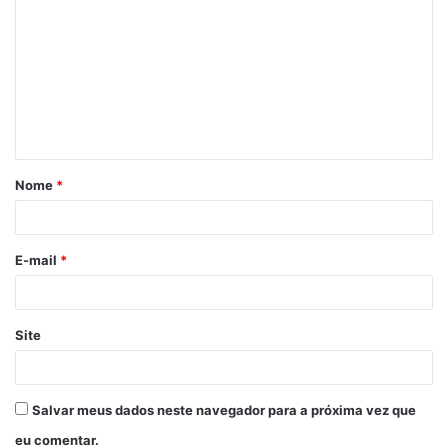
o
m
e
n
t
á
Nome
*
r
i
o
E-mail
*
*
Site
Salvar meus dados neste navegador para a próxima vez que
eu comentar.