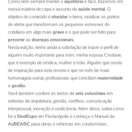
Como nem sempre manter o
equilíbrio
é fácil, trazemos em
nossa matéria de capa o assunto da
saúde mental
. O
objetivo do conteúdo é
elucidar
o tema, sinalizar os pontos
de alerta que transformam os pequenos estresses do
cotidiano em algo mais
grave
e o que pode ser feito para
prevenir
as
doenças emocionais
.
Nesta edição, tenho ainda a satisfação de trazer o perfil de
alguém muito importante para mim: minha esposa Cristiane,
que é exemplo de síndica, mulher e mãe. Alguém que serviu
de inspiração para esta revista e que no mês de maio
homenageia outras profissionais que conciliam
maternidade
e
gestão
.
Você também confere os textos de
seis colunistas
em
editorias de arquitetura, gestão, conflitos, comunicação
interpessoal, inovação e sindicância. Além disso, saiba como
foi a
SindExpo
em Florianópolis e conheça o Manual da
AsBEA/SC
para obras e reformas em condomínios.