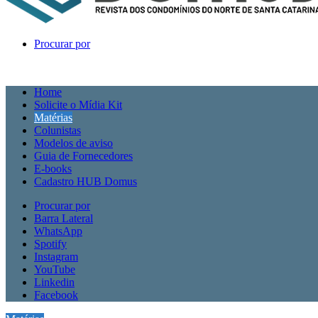
Procurar por
Home
Solicite o Mídia Kit
Matérias
Colunistas
Modelos de aviso
Guia de Fornecedores
E-books
Cadastro HUB Domus
Procurar por
Barra Lateral
WhatsApp
Spotify
Instagram
YouTube
Linkedin
Facebook