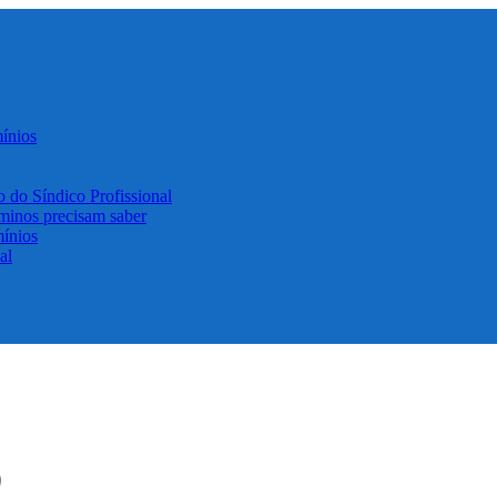
ínios
o do Síndico Profissional
minos precisam saber
ínios
al