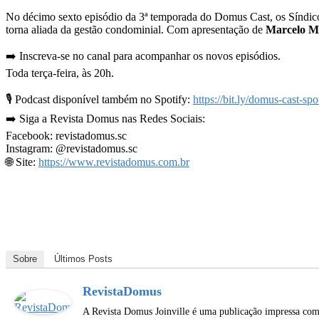
No décimo sexto episódio da 3ª temporada do Domus Cast, os Síndico
torna aliada da gestão condominial. Com apresentação de
Marcelo M
➡️ Inscreva-se no canal para acompanhar os novos episódios.
Toda terça-feira, às 20h.
🎙️ Podcast disponível também no Spotify:
https://bit.ly/domus-cast-spo
➡️ Siga a Revista Domus nas Redes Sociais:
Facebook: revistadomus.sc
Instagram: @revistadomus.sc
🌐 Site:
https://www.revistadomus.com.br
Sobre
Últimos Posts
RevistaDomus
A Revista Domus Joinville é uma publicação impressa com 