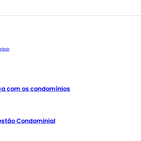
rimir
nça com os condomínios
Gestão Condominial