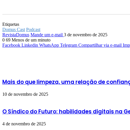
Etiquetas
Domus Cast
Podcast
RevistaDomus
Mande um e-mail
3 de novembro de 2025
0
69
Menos de um minuto
Facebook
Linkedin
WhatsApp
Telegram
Compartilhar via e-mail
Imp
Artigos relacionados
Mais do que limpeza, uma relação de confia
10 de novembro de 2025
O Síndico do Futuro: habilidades digitais na 
4 de novembro de 2025