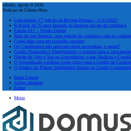
sábado, agosto 8 2026
Notícias de Última Hora
Lançamento 17ª edição da Revista Domus – 11/11/2025
B.Brasil: há 35 anos fazendo da limpeza um ato de confiança
Edição #17 – Versão Digital
Mais do que limpeza, uma relação de confiança com os condom
Como lidar com um conselho opositor
Os Condôminos não aprovam obras necessárias, e agora?
Gestão Financeira e Planejamento: o segredo para o cresciment
Direito de Voto e Voz na Assembleias: o que Síndicos e Condô
O Aprendizado contínuo como chave para a Gestão de Condom
O Síndico do Futuro: habilidades digitais na Gestão Condomini
Barra Lateral
Artigo aleatório
Entrar
Menu