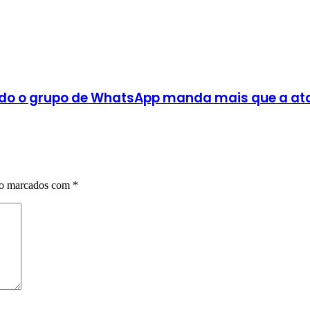
do o grupo de WhatsApp manda mais que a at
ão marcados com
*