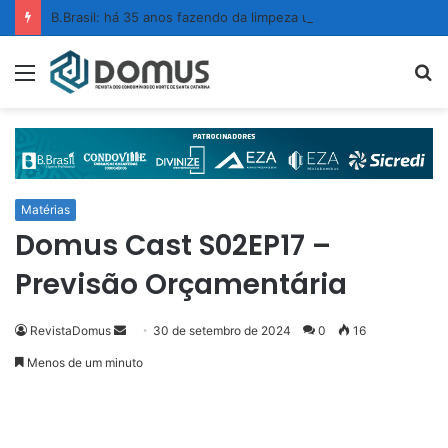
B.Brasil: há 35 anos fazendo da limpeza um ato de confiança
Menu
P
p
Matérias
Domus Cast S02EP17 –
Previsão Orçamentária
RevistaDomus
M
30 de setembro de 2024
0
16
a
Menos de um minuto
n
d
e