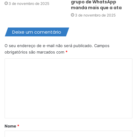
grupo de WhatsApp
3 de novembro de 2025
manda mais que a ata
3 de novembro de 2025
Deixe um comentário
O seu endereço de e-mail não será publicado.
Campos
obrigatórios são marcados com
*
C
o
m
e
n
t
á
Nome
*
r
i