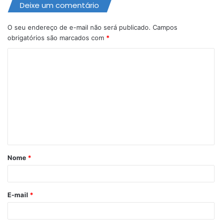
Deixe um comentário
O seu endereço de e-mail não será publicado.
Campos
obrigatórios são marcados com
*
C
o
m
e
n
t
á
Nome
*
r
i
o
E-mail
*
*