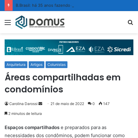
B.Brasil: há 35 anos fazendo da limpeza um ato de confiança
Menu
P
p
Arquitetura
Artigos
Colunistas
Áreas compartilhadas em
condomínios
Carolina Darossi
M
21 de maio de 2022
0
147
a
2 minutos de leitura
n
d
Espaços compartilhados
e preparados para as
e
necessidades dos condôminos, podem funcionar como