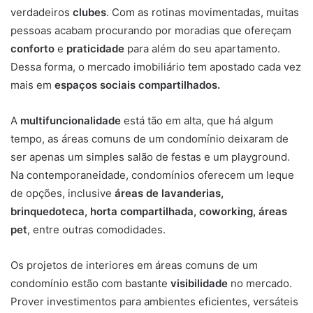
u
verdadeiros
clubes
. Com as rotinas movimentadas, muitas
m
pessoas acabam procurando por moradias que ofereçam
e
conforto
e
praticidade
para além do seu apartamento.
-
Dessa forma, o mercado imobiliário tem apostado cada vez
m
mais em
espaços sociais compartilhados.
a
i
A
multifuncionalidade
está tão em alta, que há algum
l
tempo, as áreas comuns de um condomínio deixaram de
ser apenas um simples salão de festas e um playground.
Na contemporaneidade, condomínios oferecem um leque
de opções, inclusive
áreas de lavanderias,
brinquedoteca, horta compartilhada, coworking, áreas
pet
, entre outras comodidades.
Os projetos de interiores em áreas comuns de um
condomínio estão com bastante
visibilidade
no mercado.
Prover investimentos para ambientes eficientes, versáteis