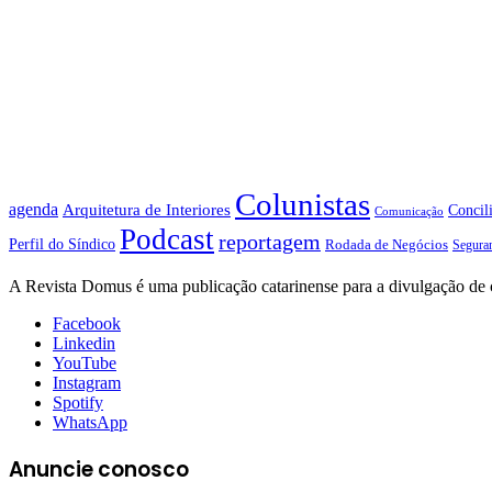
Siga-nos no Instagram
Colunistas
agenda
Arquitetura de Interiores
Concil
Comunicação
Podcast
reportagem
Perfil do Síndico
Rodada de Negócios
Segura
A Revista Domus é uma publicação catarinense para a divulgação de 
Facebook
Linkedin
YouTube
Instagram
Spotify
WhatsApp
Anuncie conosco