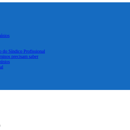
ínios
o do Síndico Profissional
minos precisam saber
ínios
al