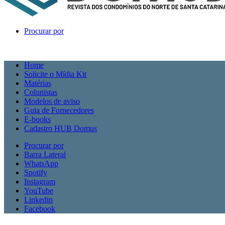
Procurar por
Home
Solicite o Mídia Kit
Matérias
Colunistas
Modelos de aviso
Guia de Fornecedores
E-books
Cadastro HUB Domus
Procurar por
Barra Lateral
WhatsApp
Spotify
Instagram
YouTube
Linkedin
Facebook