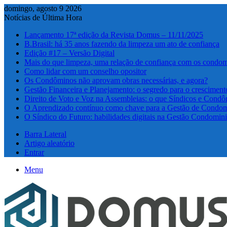
domingo, agosto 9 2026
Notícias de Última Hora
Lançamento 17ª edição da Revista Domus – 11/11/2025
B.Brasil: há 35 anos fazendo da limpeza um ato de confiança
Edição #17 – Versão Digital
Mais do que limpeza, uma relação de confiança com os condom
Como lidar com um conselho opositor
Os Condôminos não aprovam obras necessárias, e agora?
Gestão Financeira e Planejamento: o segredo para o cresciment
Direito de Voto e Voz na Assembleias: o que Síndicos e Condô
O Aprendizado contínuo como chave para a Gestão de Condom
O Síndico do Futuro: habilidades digitais na Gestão Condomini
Barra Lateral
Artigo aleatório
Entrar
Menu