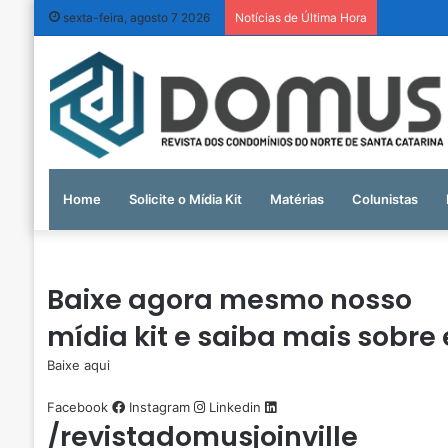
sexta-feira, agosto 7 2026
Notícias de Última Hora
Home
Solicite o Mídia Kit
Matérias
Colunistas
Baixe agora
mesmo nosso
mídia kit
e saiba mais sobre 
Baixe aqui
Facebook
Instagram
Linkedin
/revistadomusjoinville