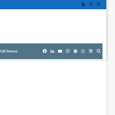
Entrar
Artigo
Barra
aleatório
Lateral
Facebook
Linkedin
YouTube
Instagram
Spotify
WhatsApp
Barra
Procur
HUB Domus
Lateral
por