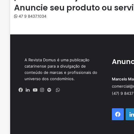
Anuncie seu
produto
ou
serv
47 9 8437.1034
Anunc
A Revista Domus é uma publicação
catarinense para a divulgação de
conteúdo de marcas e profissionais do
universo dos condomínios.
Marcelo Ma
comercial@
WhatsApp
(47) 9 8437
Facebook
Linkedin
YouTube
Instagram
Spotify
Face