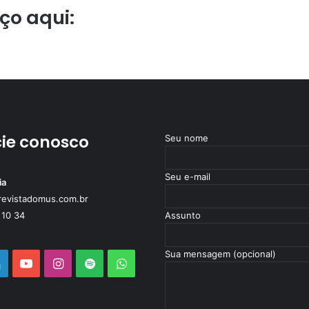
iço
aqui:
ie conosco
Seu nome
Seu e-mail
ia
revistadomus.com.br
 10 34
Assunto
Sua mensagem (opcional)
book
Linkedin
YouTube
Instagram
Spotify
WhatsApp